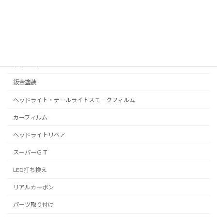
プロテクションフィルム
C-HR
プリウス
ラッピング
鈑金塗装
ヘッドライト・テールライトスモークフィルム
カーフィルム
ヘッドライトリペア
スーパーＧＴ
LED打ち換え
リアルカーボン
パーツ取り付け