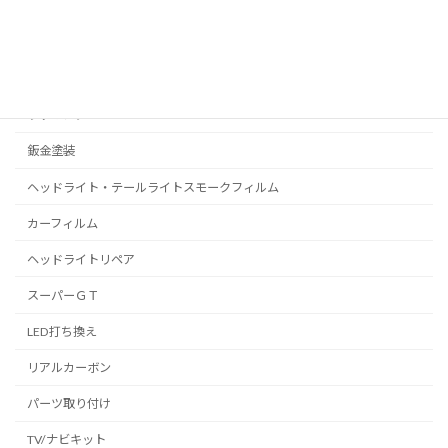
プロテクションフィルム
C-HR
プリウス
ラッピング
鈑金塗装
ヘッドライト・テールライトスモークフィルム
カーフィルム
ヘッドライトリペア
スーパーＧＴ
LED打ち換え
リアルカーボン
パーツ取り付け
TV/ナビキット