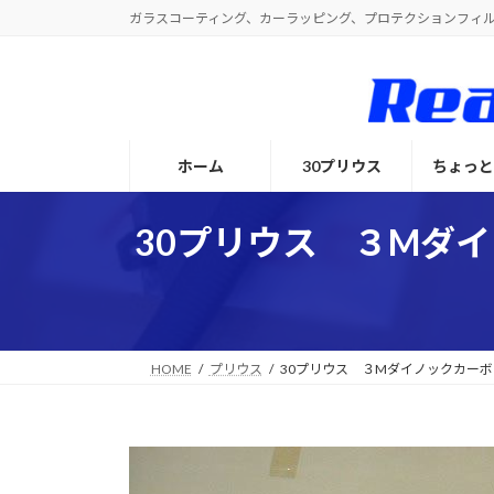
コ
ナ
ガラスコーティング、カーラッピング、プロテクションフィ
ン
ビ
テ
ゲ
ン
ー
ツ
シ
へ
ョ
ホーム
30プリウス
ちょっ
ス
ン
キ
に
ッ
移
30プリウス ３Mダ
プ
動
HOME
プリウス
30プリウス ３Mダイノックカーボ