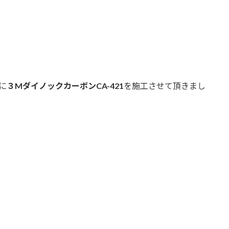
に
３MダイノックカーボンCA-421
を施工させて頂きまし