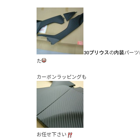
30プリウス
の
内装
パーツ
た
カーボンラッピングも
お任せ下さい