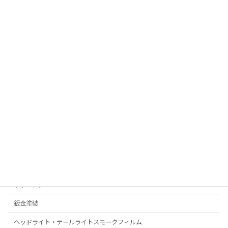
お問い合わせ
RealPolishMizz メインサイト
コーティング
プロテクションフィルム
C-HR
プリウス
ラッピング
鈑金塗装
ヘッドライト・テールライトスモークフィルム