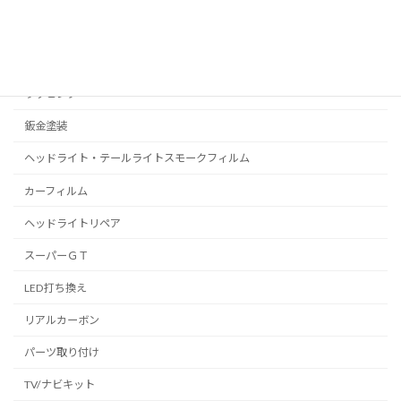
C-HR
プリウス
ラッピング
鈑金塗装
ヘッドライト・テールライトスモークフィルム
カーフィルム
ヘッドライトリペア
スーパーＧＴ
LED打ち換え
リアルカーボン
パーツ取り付け
TV/ナビキット