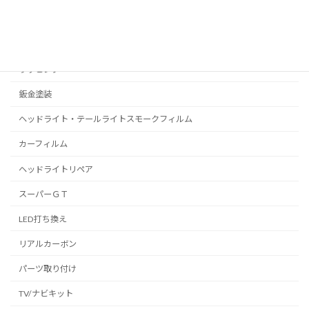
C-HR
プリウス
ラッピング
鈑金塗装
ヘッドライト・テールライトスモークフィルム
カーフィルム
ヘッドライトリペア
スーパーＧＴ
LED打ち換え
リアルカーボン
パーツ取り付け
TV/ナビキット