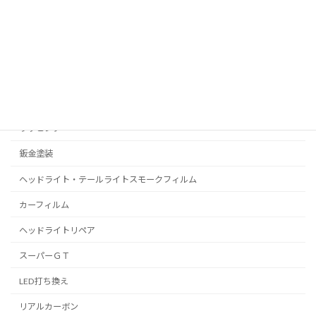
RealPolishMizz メインサイト
コーティング
プロテクションフィルム
C-HR
プリウス
ラッピング
鈑金塗装
ヘッドライト・テールライトスモークフィルム
カーフィルム
ヘッドライトリペア
スーパーＧＴ
LED打ち換え
リアルカーボン