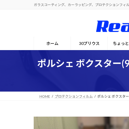
コ
ナ
ガラスコーティング、カーラッピング、プロテクションフィ
ン
ビ
テ
ゲ
ン
ー
ツ
シ
へ
ョ
ホーム
30プリウス
ちょっ
ス
ン
キ
に
ッ
移
ポルシェ ボクスター(
プ
動
HOME
プロテクションフィルム
ポルシェ ボクスター