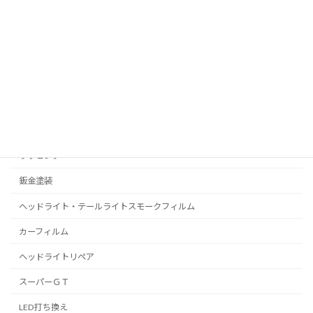
RealPolishMizz メインサイト
コーティング
プロテクションフィルム
C-HR
プリウス
ラッピング
鈑金塗装
ヘッドライト・テールライトスモークフィルム
カーフィルム
ヘッドライトリペア
スーパーＧＴ
LED打ち換え