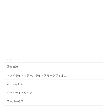
お問い合わせ
RealPolishMizz メインサイト
コーティング
プロテクションフィルム
C-HR
プリウス
ラッピング
鈑金塗装
ヘッドライト・テールライトスモークフィルム
カーフィルム
ヘッドライトリペア
スーパーＧＴ