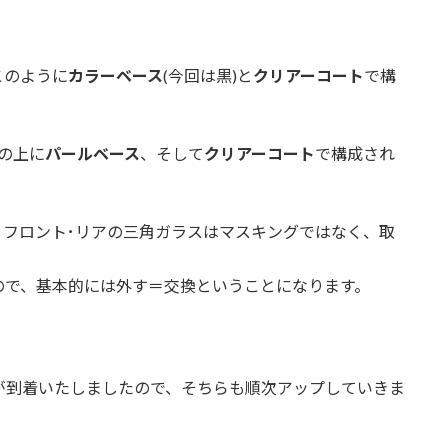
このように
カラーベース
(今回は黒)と
クリアーコート
で構
の上に
パールベース
、そして
クリアーコート
で構成され
、フロント･リアの三角ガラスはマスキングではなく、取
ので、基本的には外す＝交換ということになります。
が到着いたしましたので、そちらも順次アップしていきま