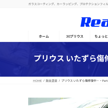
コ
ナ
ガラスコーティング、カーラッピング、プロテクションフィ
ン
ビ
テ
ゲ
ン
ー
ツ
シ
へ
ョ
ホーム
30プリウス
ちょっ
ス
ン
キ
に
ッ
移
プ
動
プリウス いたずら傷修
HOME
鈑金塗装
プリウス いたずら傷修復中・・Par