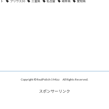
ット
プリウス30
三重県
名古屋
岐阜県
愛知県
Copyright © RealPolish☆Mizz All Rights Reserved.
スポンサーリンク