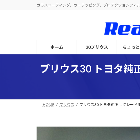
コ
ナ
ガラスコーティング、カーラッピング、プロテクションフィ
ン
ビ
テ
ゲ
ン
ー
ツ
シ
へ
ョ
ホーム
30プリウス
ちょっ
ス
ン
キ
に
ッ
移
プリウス30 トヨタ純
プ
動
HOME
プリウス
プリウス30 トヨタ純正 Ｌグレー