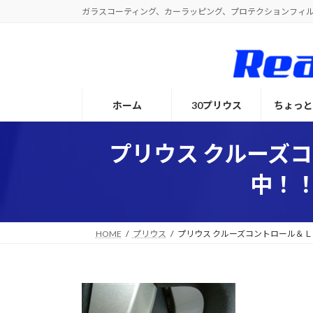
コ
ナ
ガラスコーティング、カーラッピング、プロテクションフィ
ン
ビ
テ
ゲ
ン
ー
ツ
シ
へ
ョ
ホーム
30プリウス
ちょっ
ス
ン
キ
に
ッ
移
プリウス クルーズ
プ
動
中！！
HOME
プリウス
プリウス クルーズコントロール＆Ｌ