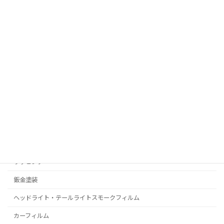
お問い合わせ
RealPolishMizz メインサイト
コーティング
プロテクションフィルム
C-HR
プリウス
ラッピング
鈑金塗装
ヘッドライト・テールライトスモークフィルム
カーフィルム