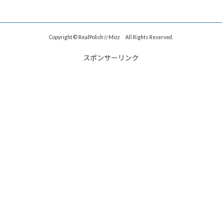
Copyright © RealPolish☆Mizz All Rights Reserved.
スポンサーリンク