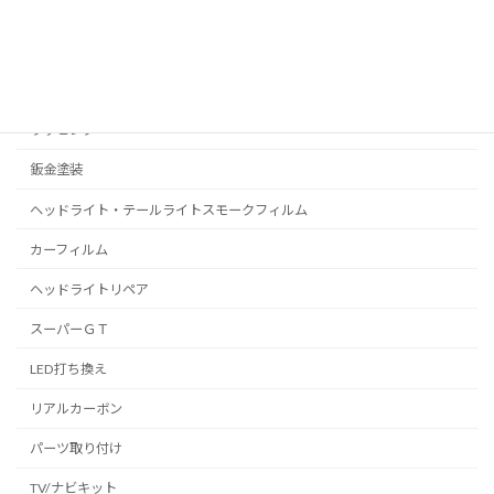
プロテクションフィルム
C-HR
プリウス
ラッピング
鈑金塗装
ヘッドライト・テールライトスモークフィルム
カーフィルム
ヘッドライトリペア
スーパーＧＴ
LED打ち換え
リアルカーボン
パーツ取り付け
TV/ナビキット