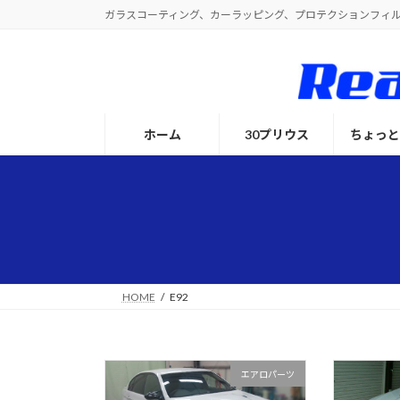
コ
ナ
ガラスコーティング、カーラッピング、プロテクションフィ
ン
ビ
テ
ゲ
ン
ー
ツ
シ
へ
ョ
ホーム
30プリウス
ちょっ
ス
ン
キ
に
ッ
移
プ
動
HOME
E92
エアロパーツ