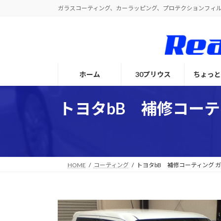
コ
ナ
ガラスコーティング、カーラッピング、プロテクションフィ
ン
ビ
テ
ゲ
ン
ー
ツ
シ
へ
ョ
ホーム
30プリウス
ちょっ
ス
ン
キ
に
ッ
移
トヨタbB 補修コー
プ
動
HOME
コーティング
トヨタbB 補修コーティング 