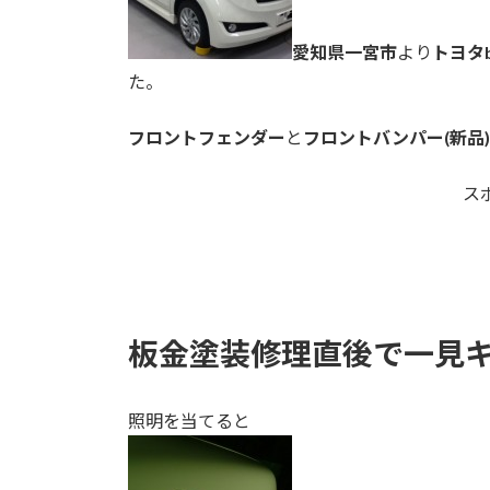
愛知県一宮市
より
トヨタb
た。
フロントフェンダー
と
フロントバンパー(新品)
ス
板金塗装修理直後で一見
照明を当てると