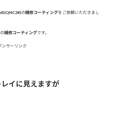
B(QNC2#)
の
補修コーティング
をご依頼いただきまし
の
補修コーティング
です。
ポンサーリンク
キレイに見えますが