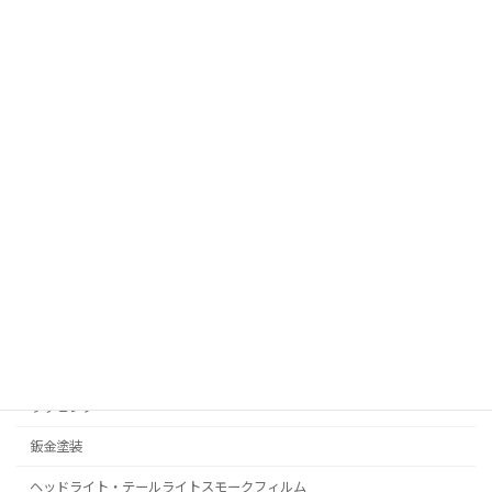
お問い合わせ
RealPolishMizz メインサイト
コーティング
プロテクションフィルム
C-HR
プリウス
ラッピング
鈑金塗装
ヘッドライト・テールライトスモークフィルム