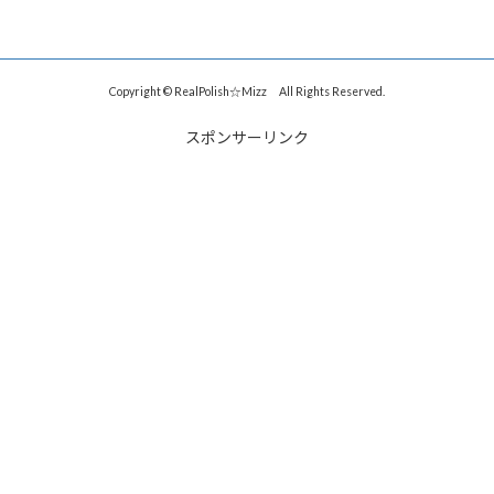
Copyright © RealPolish☆Mizz All Rights Reserved.
スポンサーリンク