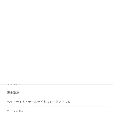
お問い合わせ
RealPolishMizz メインサイト
コーティング
プロテクションフィルム
C-HR
プリウス
ラッピング
鈑金塗装
ヘッドライト・テールライトスモークフィルム
カーフィルム