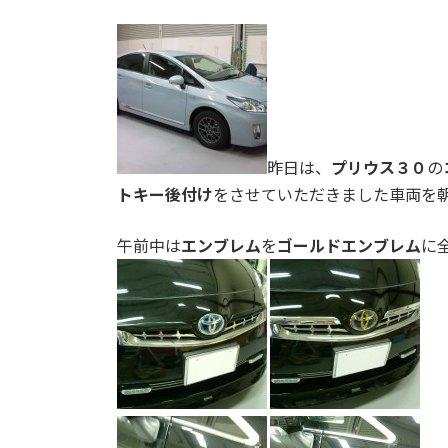
昨日は、
プリウス３０
の
トキー後付け
をさせていただきました車両を朝
午前中は
エンブレム
を
ゴールドエンブレム
に