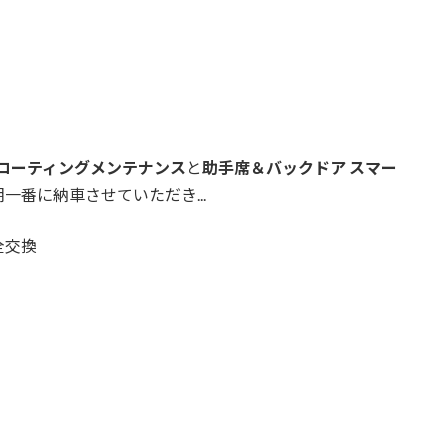
コーティングメンテナンス
と
助手席＆バックドア スマー
一番に納車させていただき...
全交換