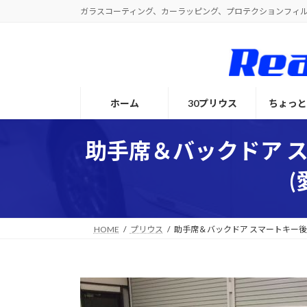
コ
ナ
ガラスコーティング、カーラッピング、プロテクションフィ
ン
ビ
テ
ゲ
ン
ー
ツ
シ
へ
ョ
ホーム
30プリウス
ちょっ
ス
ン
キ
に
ッ
移
助手席＆バックドア 
プ
動
HOME
プリウス
助手席＆バックドア スマートキー後