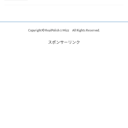
Copyright © RealPolish☆Mizz All Rights Reserved.
スポンサーリンク