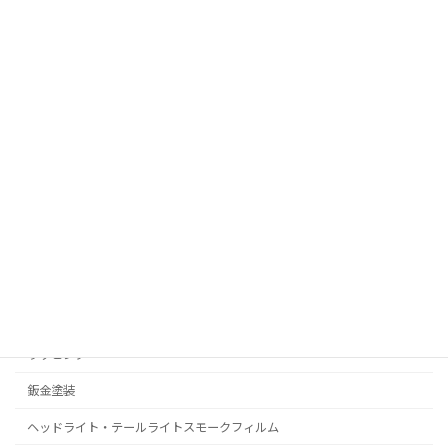
お問い合わせ
RealPolishMizz メインサイト
コーティング
プロテクションフィルム
C-HR
プリウス
ラッピング
鈑金塗装
ヘッドライト・テールライトスモークフィルム