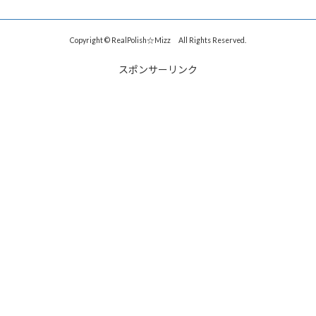
Copyright © RealPolish☆Mizz All Rights Reserved.
スポンサーリンク