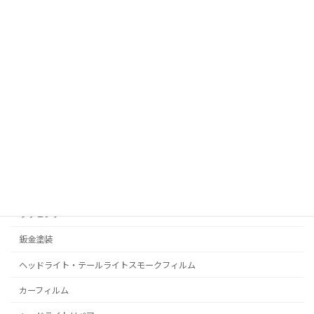
お問い合わせ
RealPolishMizz メインサイト
コーティング
プロテクションフィルム
C-HR
プリウス
ラッピング
鈑金塗装
ヘッドライト・テールライトスモークフィルム
カーフィルム