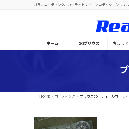
コ
ナ
ガラスコーティング、カーラッピング、プロテクションフィ
ン
ビ
テ
ゲ
ン
ー
ツ
シ
へ
ョ
ホーム
30プリウス
ちょっ
ス
ン
キ
に
ッ
移
プ
動
プ
HOME
コーティング
プリウス30 ホイールコーティ