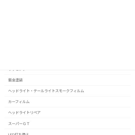
RealPolishMizz メインサイト
コーティング
プロテクションフィルム
C-HR
プリウス
ラッピング
鈑金塗装
ヘッドライト・テールライトスモークフィルム
カーフィルム
ヘッドライトリペア
スーパーＧＴ
LED打ち換え