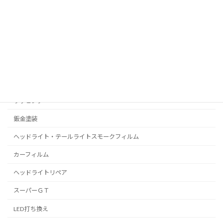
RealPolishMizz メインサイト
コーティング
プロテクションフィルム
C-HR
プリウス
ラッピング
鈑金塗装
ヘッドライト・テールライトスモークフィルム
カーフィルム
ヘッドライトリペア
スーパーＧＴ
LED打ち換え