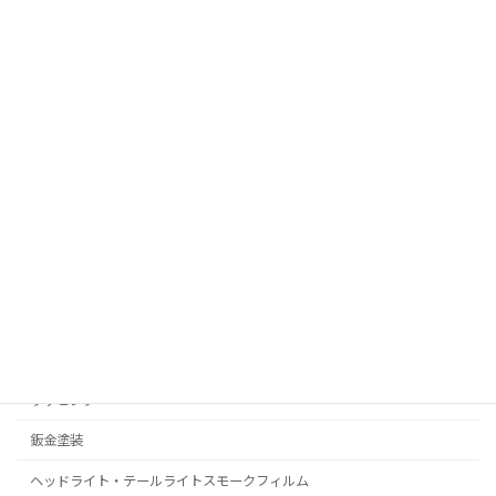
お問い合わせ
RealPolishMizz メインサイト
コーティング
プロテクションフィルム
C-HR
プリウス
ラッピング
鈑金塗装
ヘッドライト・テールライトスモークフィルム