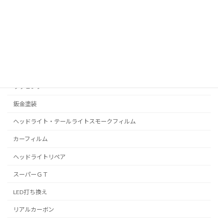
コーティング
プロテクションフィルム
C-HR
プリウス
ラッピング
鈑金塗装
ヘッドライト・テールライトスモークフィルム
カーフィルム
ヘッドライトリペア
スーパーＧＴ
LED打ち換え
リアルカーボン