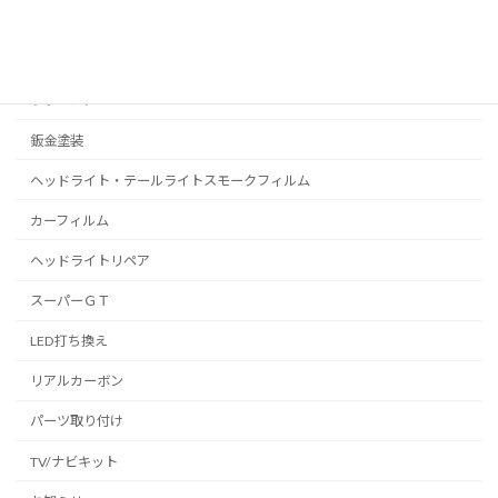
C-HR
プリウス
ラッピング
鈑金塗装
ヘッドライト・テールライトスモークフィルム
カーフィルム
ヘッドライトリペア
スーパーＧＴ
LED打ち換え
リアルカーボン
パーツ取り付け
TV/ナビキット