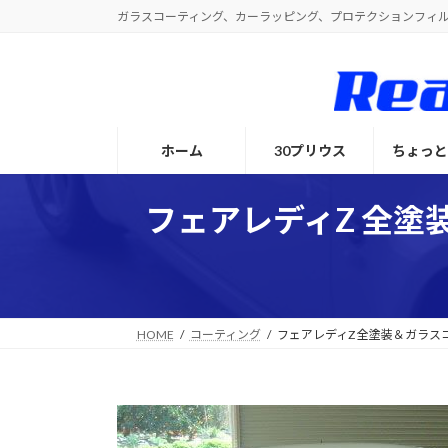
コ
ナ
ガラスコーティング、カーラッピング、プロテクションフィ
ン
ビ
テ
ゲ
ン
ー
ツ
シ
へ
ョ
ホーム
30プリウス
ちょっ
ス
ン
キ
に
ッ
移
フェアレディZ 全塗
プ
動
HOME
コーティング
フェアレディZ 全塗装＆ガラス