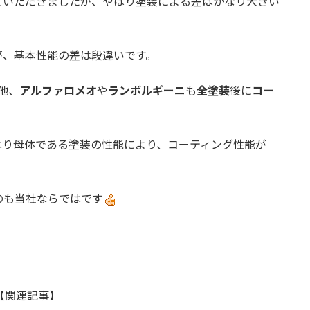
ていただきましたが、やはり塗装による差はかなり大きい
が、基本性能の差は段違いです。
他、
アルファロメオ
や
ランボルギーニ
も
全塗装
後に
コー
はり母体である塗装の性能により、コーティング性能が
のも当社ならではです
【関連記事】