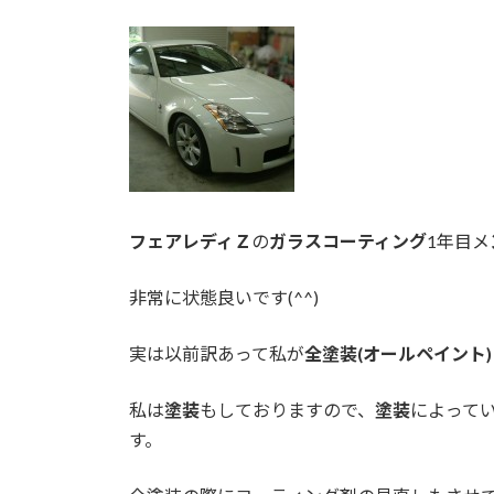
フェアレディＺ
の
ガラスコーティング
1年目メ
非常に状態良いです(^^)
実は以前訳あって私が
全塗装(オールペイント)
私は
塗装
もしておりますので、
塗装
によって
す。